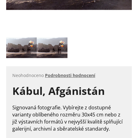
a
j
í
t
?
HLEDAT
Průměrné
Neohodnoceno
Podrobnosti hodnocení
hodnocení
Kábul, Afgánistán
produktu
je
D
0,0
o
z
Signovaná fotografie.
Vybírejte z dostupné
5
p
varianty oblíbeného rozměru 30x45 cm nebo z
hvězdiček.
o
již výstavních formátů v nejvyšší kvalitě splňující
r
galerijní, archivní a sběratelské standardy.
u