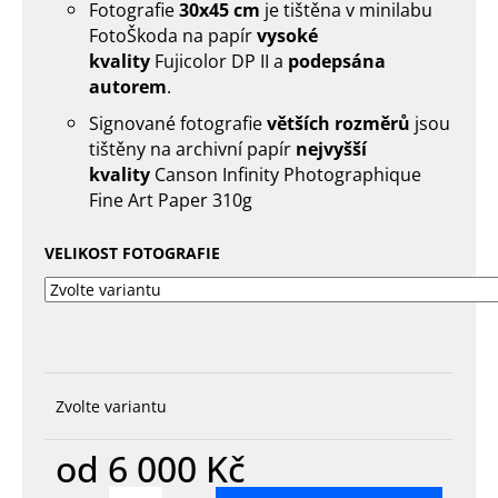
č
Fotografie
30x45 cm
je tištěna v minilabu
u
FotoŠkoda na papír
vysoké
j
kvality
Fujicolor DP II a
podepsána
e
autorem
.
m
e
Signované fotografie
větších rozměrů
jsou
tištěny na archivní papír
nejvyšší
kvality
Canson Infinity Photographique
Fine Art Paper 310g
VELIKOST FOTOGRAFIE
Zvolte variantu
od
6 000 Kč
Měrná