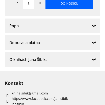
DO KOŠÍKU
cena:
Popis
Doprava a platba
O knihách Jana Šibíka
Z
á
Kontakt
p
a
kniha.sibik
@
gmail.com
t
https://www.facebook.com/jan.sibik
í
jansibik