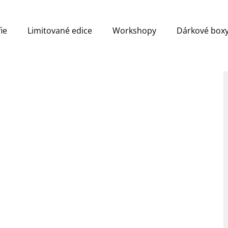
ie
Limitované edice
Workshopy
Dárkové box
Co potřebujete najít?
HLEDAT
Doporučujeme