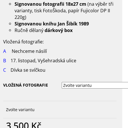
Signovanou fotografii 18x27 cm
(na výběr tři
varianty, tisk FotoŠkoda, papír Fujicolor DP II
220g)
Signovanou knihu Jan Šibík 1989
Ručně dělaný
dárkový box
Vložená fotografie:
A
Nechceme násilí
B
17. listopad, Vyšehradská ulice
C
Dívka se svíčkou
VLOŽENÁ FOTOGRAFIE
Zvolte variantu
3 500 Kč