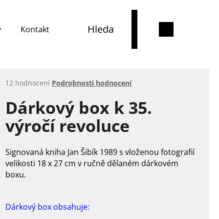
y
Kontakty
Hledat
Přihlášení
Nákupní
Průměrné
12 hodnocení
Podrobnosti hodnocení
košík
hodnocení
Dárkový box k 35.
produktu
je
výročí revoluce
5,0
z
5
hvězdiček.
Signovaná kniha Jan Šibík 1989 s vloženou fotografií
velikosti 18 x 27 cm v ručně dělaném dárkovém
boxu.
Dárkový box obsahuje: